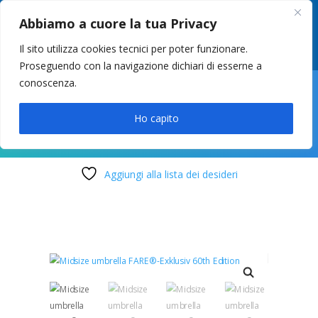
049 8627946
–
info@cstosetto.it
Abbiamo a cuore la tua Privacy
LUN-VEN 9-12 / 14:30-17
Il sito utilizza cookies tecnici per poter funzionare.
Proseguendo con la navigazione dichiari di esserne a
conoscenza.

Ho capito
Aggiungi alla lista dei desideri