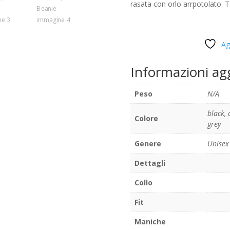
rasata con orlo arrpotolato. T
Ag
Informazioni ag
Peso
N/A
black
,
Colore
grey
Genere
Unisex
Dettagli
Collo
Fit
Maniche