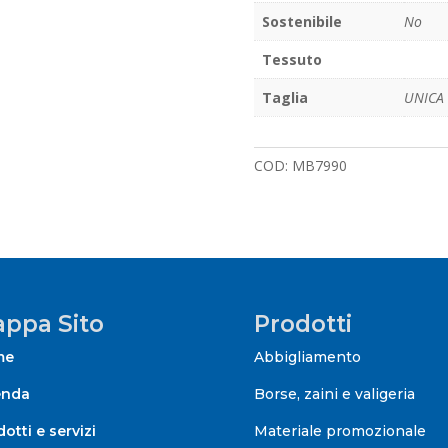
Sostenibile
No
Tessuto
Taglia
UNICA
COD:
MB7990
ppa Sito
Prodotti
me
Abbigliamento
enda
Borse, zaini e valigeria
otti e servizi
Materiale promozionale