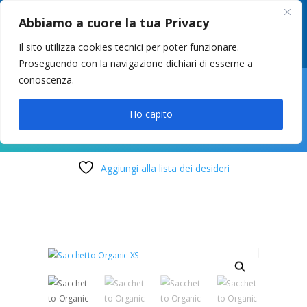
049 8627946
–
info@cstosetto.it
Abbiamo a cuore la tua Privacy
LUN-VEN 9-12 / 14:30-17
Il sito utilizza cookies tecnici per poter funzionare.
Proseguendo con la navigazione dichiari di esserne a
conoscenza.

Ho capito
Aggiungi alla lista dei desideri