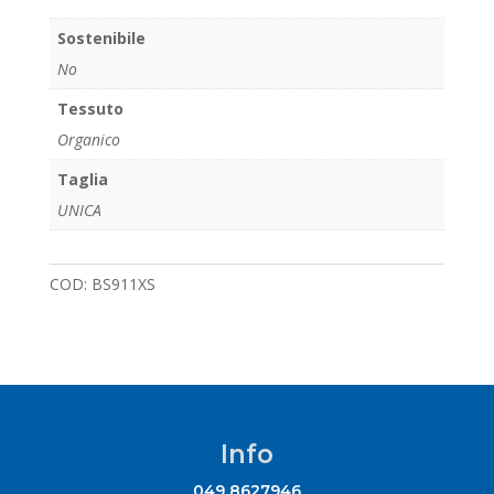
Sostenibile
No
Tessuto
Organico
Taglia
UNICA
COD:
BS911XS
Info
049 8627946