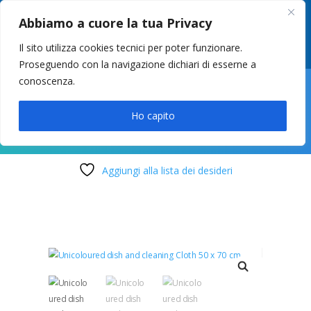
049 8627946
–
info@cstosetto.it
Abbiamo a cuore la tua Privacy
LUN-VEN 9-12 / 14:30-17
Il sito utilizza cookies tecnici per poter funzionare.
Proseguendo con la navigazione dichiari di esserne a
conoscenza.

Ho capito
Aggiungi alla lista dei desideri