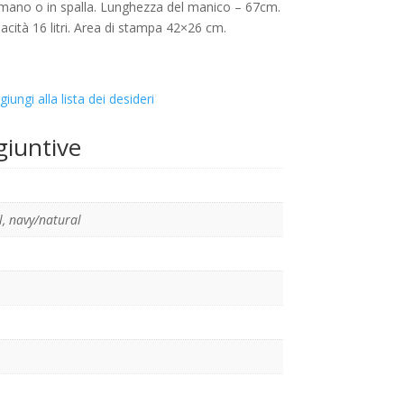
 mano o in spalla. Lunghezza del manico – 67cm.
ità 16 litri. Area di stampa 42×26 cm.
giungi alla lista dei desideri
giuntive
l
,
navy/natural