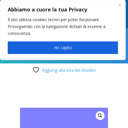
049 8627946
–
info@cstosetto.it
Abbiamo a cuore la tua Privacy
LUN-VEN 9-12 / 14:30-17
Il sito utilizza cookies tecnici per poter funzionare.
Proseguendo con la navigazione dichiari di esserne a
conoscenza.

Ho capito
Aggiungi alla lista dei desideri