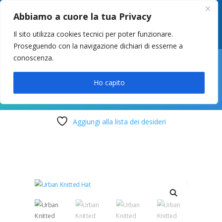
049 8627946
–
info@cstosetto.it
Abbiamo a cuore la tua Privacy
LUN-VEN 9-12 / 14:30-17
Il sito utilizza cookies tecnici per poter funzionare.
Proseguendo con la navigazione dichiari di esserne a
conoscenza.

Ho capito
Aggiungi alla lista dei desideri