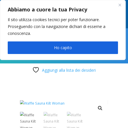
049 8627946
–
info@cstosetto.it
Abbiamo a cuore la tua Privacy
LUN-VEN 9-12 / 14:30-17
Il sito utilizza cookies tecnici per poter funzionare.
Proseguendo con la navigazione dichiari di esserne a
conoscenza.

Ho capito
Aggiungi alla lista dei desideri