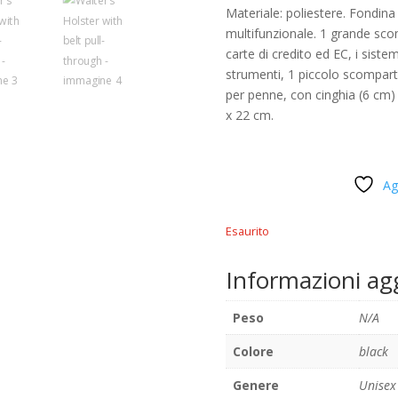
Materiale: poliestere. Fondina
multifunzionale. 1 grande scomp
carte di credito ed EC, i siste
strumenti, 1 piccolo scompar
per penne, con cinghia (6 cm) 
x 22 cm.
Ag
Esaurito
Informazioni ag
Peso
N/A
Colore
black
Genere
Unisex