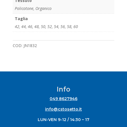
Tessuto
Policotone, Organico
Taglia
42
,
44
,
46
,
48
,
50
,
52
,
54
,
56
,
58
,
60
COD:
JN1832
Info
049 8627946
info@cstosetto.it
LUN-VEN 9-12 / 14:30 – 17