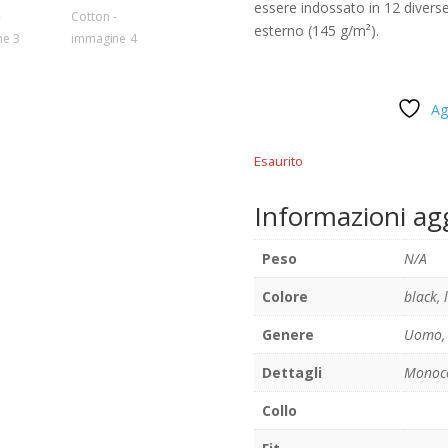
essere indossato in 12 divers
esterno (145 g/m²).
Ag
Esaurito
Informazioni ag
Peso
N/A
Colore
black
,
Genere
Uomo, 
Dettagli
Monoc
Collo