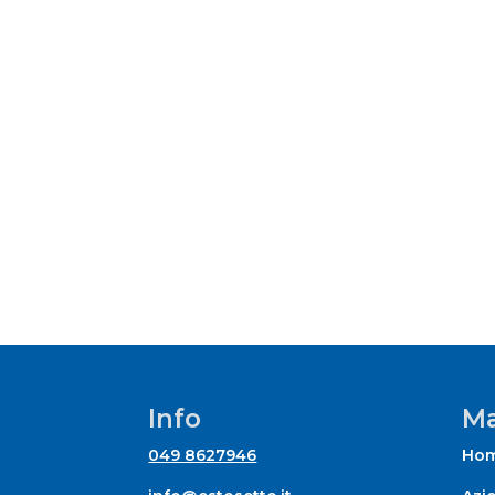
Info
Ma
049 8627946
Ho