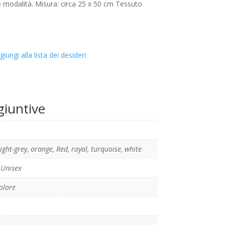
e modalità. Misura: circa 25 x 50 cm Tessuto
giungi alla lista dei desideri
giuntive
light-grey
,
orange
,
Red
,
royal
,
turquoise
,
white
Unisex
olore