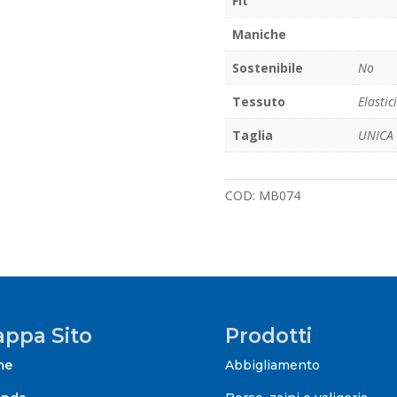
Fit
Maniche
Sostenibile
No
Tessuto
Elastic
Taglia
UNICA
COD:
MB074
ppa Sito
Prodotti
me
Abbigliamento