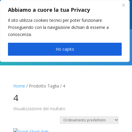
049 8627946
–
info@cstosetto.it
Abbiamo a cuore la tua Privacy
LUN-VEN 9-12 / 14:30-17
Il sito utilizza cookies tecnici per poter funzionare.
Proseguendo con la navigazione dichiari di esserne a
conoscenza.

Ho capito
Home
/ Prodotto Taglia / 4
4
Visualizzazione del risultato