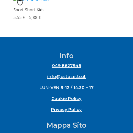
Sport Short Kids
Fascia
5,55
€
-
5,88
€
di
prezzo:
da
5,55 €
a
Info
5,88 €
049 8627946
info@cstosetto.it
LUN-VEN 9-12 / 14:30 – 17
Cookie Policy
Privacy Policy
Mappa Sito