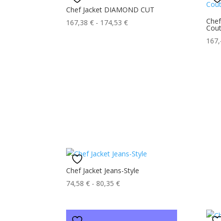
Chef Jacket DIAMOND CUT
Che
Fascia
167,38
€
-
174,53
€
Cout
di
167
prezzo:
da
167,38 €
a
174,53 €
Chef Jacket Jeans-Style
Fascia
74,58
€
-
80,35
€
di
prezzo:
da