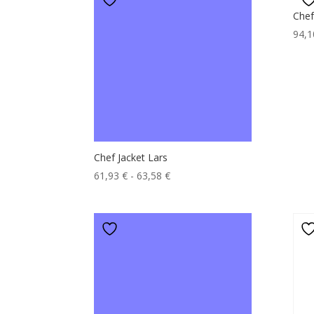
74,58 €
Chef
a
94,
80,35 €
Chef Jacket Lars
Fascia
61,93
€
-
63,58
€
di
prezzo:
da
61,93 €
a
63,58 €