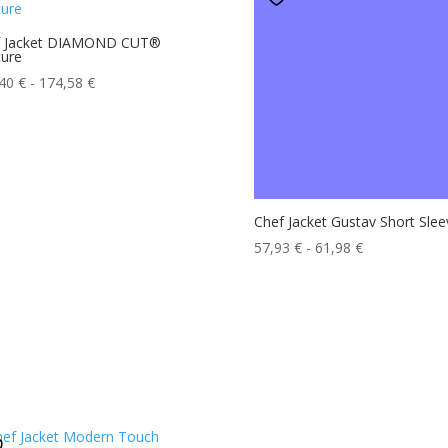
f Jacket DIAMOND CUT®
ure
Fascia
,40
€
-
174,58
€
di
prezzo:
da
167,40 €
a
174,58 €
Chef Jacket Gustav Short Slee
Fascia
57,93
€
-
61,98
€
di
prezzo:
da
57,93 €
a
61,98 €