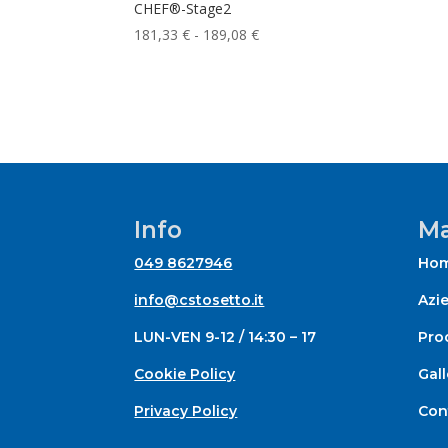
CHEF®-Stage2
Fascia
181,33
€
-
189,08
€
di
prezzo:
da
181,33 €
a
189,08 €
Info
Ma
049 8627946
Ho
info@cstosetto.it
Azi
LUN-VEN 9-12 / 14:30 – 17
Prod
Cookie Policy
Gall
Privacy Policy
Con