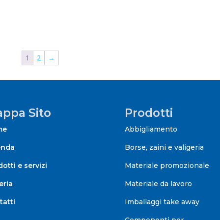
1
2
→
ppa Sito
Prodotti
me
Abbigliamento
enda
Borse, zaini e valigeria
otti e servizi
Materiale promozionale
eria
Materiale da lavoro
tatti
Imballaggi take away