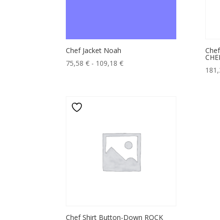
Chef Jacket Noah
Chef
CHE
Fascia
75,58
€
-
109,18
€
181
di
prezzo:
da
75,58 €
a
109,18 €
Chef Shirt Button-Down ROCK