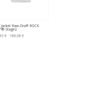
 Jacket Raw-Draft ROCK
F®-Stage2
Fascia
,33
€
-
189,08
€
di
prezzo:
da
181,33 €
a
189,08 €