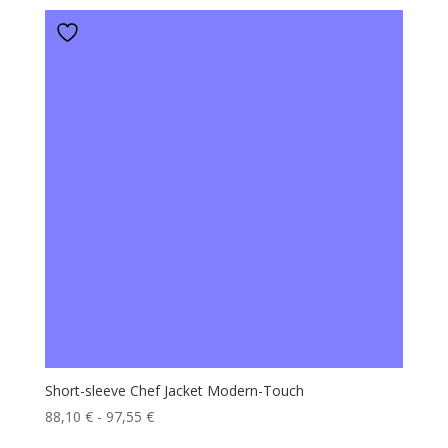
prezzo:
da
201,25 €
a
209,85 €
Short-sleeve Chef Jacket Modern-Touch
Fascia
88,10
€
-
97,55
€
di