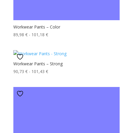
Workwear Pants – Color
Fascia
89,98
€
-
101,18
€
di
prezzo:
da
89,98 €
Workwear Pants – Strong
a
Fascia
90,73
€
-
101,43
€
101,18 €
di
prezzo:
da
90,73 €
a
101,43 €