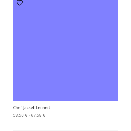
Chef Jacket Lennert
Fascia
58,50
€
-
67,58
€
di
prezzo: