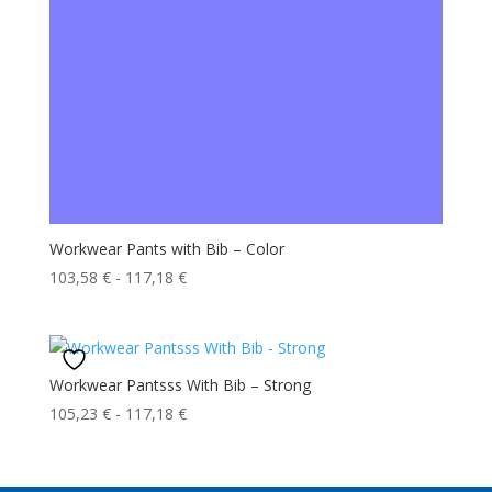
Workwear Pants with Bib – Color
Fascia
103,58
€
-
117,18
€
di
prezzo:
da
103,58 €
Workwear Pantsss With Bib – Strong
a
Fascia
105,23
€
-
117,18
€
117,18 €
di
prezzo:
da