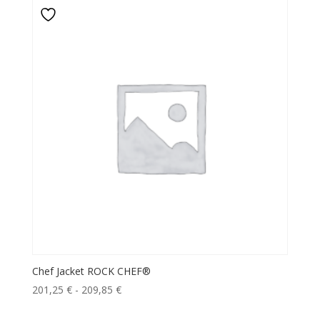
da
58,50 €
a
67,58 €
Chef Jacket ROCK CHEF®
Fascia
201,25
€
-
209,85
€
di