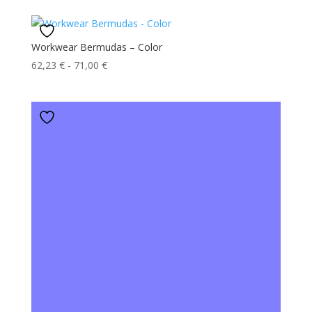
prezzo:
da
88,10 €
Workwear Bermudas – Color
a
Fascia
62,23
€
-
71,00
€
97,55 €
di
prezzo:
da
62,23 €
a
71,00 €