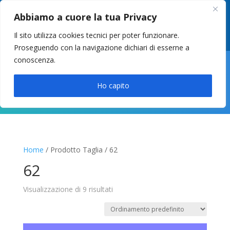
049 8627946
–
info@cstosetto.it
Abbiamo a cuore la tua Privacy
LUN-VEN 9-12 / 14:30-17
Il sito utilizza cookies tecnici per poter funzionare.
Proseguendo con la navigazione dichiari di esserne a
conoscenza.

Ho capito
Home
/ Prodotto Taglia / 62
62
Visualizzazione di 9 risultati