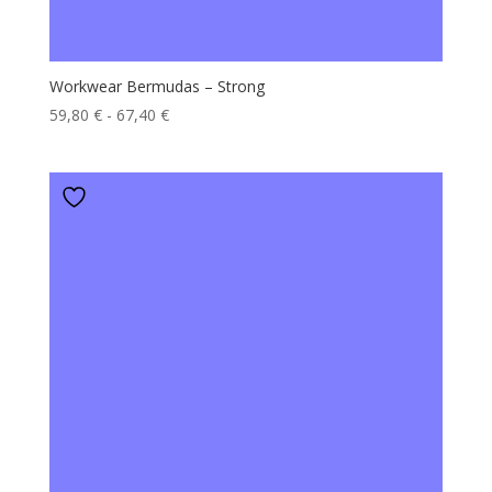
Workwear Bermudas – Strong
Fascia
59,80
€
-
67,40
€
di
prezzo:
da
59,80 €
a
67,40 €