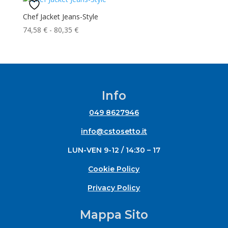
Chef Jacket Jeans-Style
Fascia
74,58
€
-
80,35
€
di
prezzo:
da
74,58 €
a
Info
80,35 €
049 8627946
info@cstosetto.it
LUN-VEN 9-12 / 14:30 – 17
Cookie Policy
Privacy Policy
Mappa Sito