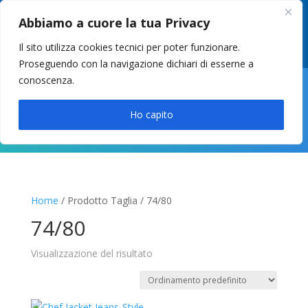
049 8627946
–
info@cstosetto.it
Abbiamo a cuore la tua Privacy
LUN-VEN 9-12 / 14:30-17
Il sito utilizza cookies tecnici per poter funzionare.
Proseguendo con la navigazione dichiari di esserne a
conoscenza.

Ho capito
Home
/ Prodotto Taglia / 74/80
74/80
Visualizzazione del risultato