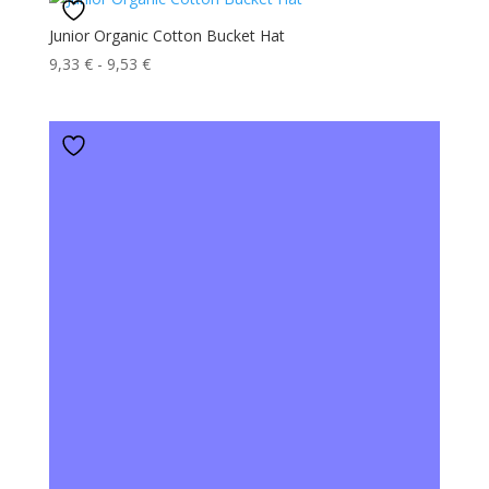
Junior Organic Cotton Bucket Hat
Fascia
9,33
€
-
9,53
€
di
prezzo:
da
9,33 €
a
9,53 €