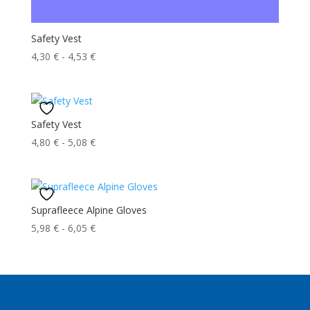
Safety Vest
Fascia
4,30
€
-
4,53
€
di
prezzo:
da
4,30 €
Safety Vest
a
Fascia
4,80
€
-
5,08
€
4,53 €
di
prezzo:
da
4,80 €
Suprafleece Alpine Gloves
a
Fascia
5,98
€
-
6,05
€
5,08 €
di
prezzo:
da
5,98 €
a