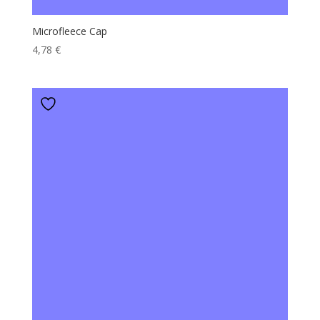
Microfleece Cap
4,78
€