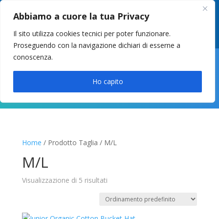
049 8627946
–
info@cstosetto.it
Abbiamo a cuore la tua Privacy
LUN-VEN 9-12 / 14:30-17
Il sito utilizza cookies tecnici per poter funzionare.
Proseguendo con la navigazione dichiari di esserne a
conoscenza.

Ho capito
Home
/ Prodotto Taglia / M/L
M/L
Visualizzazione di 5 risultati