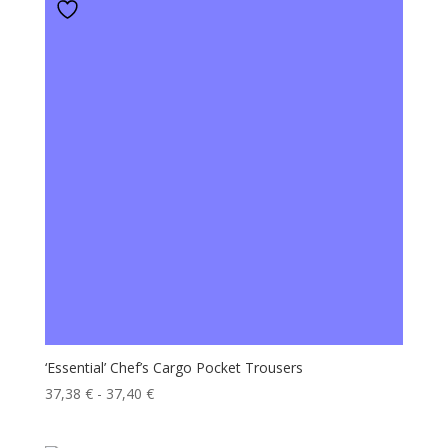
‘Essential’ Chef’s Cargo Pocket Trousers
Fascia
37,38
€
-
37,40
€
di
prezzo: