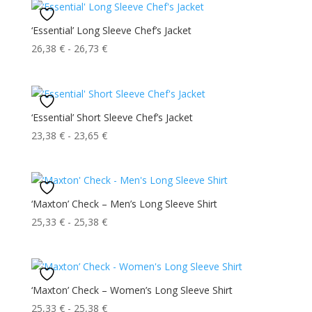
da
37,38 €
‘Essential’ Long Sleeve Chef’s Jacket
a
Fascia
26,38
€
-
26,73
€
37,40 €
di
prezzo:
da
26,38 €
‘Essential’ Short Sleeve Chef’s Jacket
a
Fascia
23,38
€
-
23,65
€
26,73 €
di
prezzo:
da
23,38 €
‘Maxton’ Check – Men’s Long Sleeve Shirt
a
Fascia
25,33
€
-
25,38
€
23,65 €
di
prezzo:
da
25,33 €
‘Maxton’ Check – Women’s Long Sleeve Shirt
a
Fascia
25,33
€
-
25,38
€