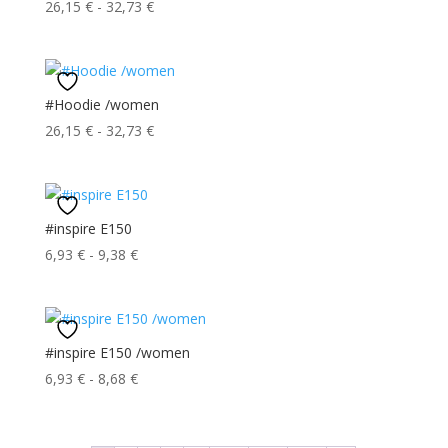
Fascia
26,15
€
-
32,73
€
di
prezzo:
da
26,15 €
#Hoodie /women
a
Fascia
26,15
€
-
32,73
€
32,73 €
di
prezzo:
da
26,15 €
#inspire E150
a
Fascia
6,93
€
-
9,38
€
32,73 €
di
prezzo:
da
6,93 €
#inspire E150 /women
a
Fascia
6,93
€
-
8,68
€
9,38 €
di
prezzo:
da