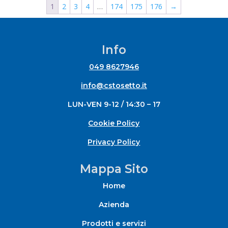
1
2
3
4
…
174
175
176
→
6,93 €
a
8,68 €
Info
049 8627946
info@cstosetto.it
LUN-VEN 9-12 / 14:30 – 17
Cookie Policy
Privacy Policy
Mappa Sito
Home
Azienda
Prodotti e servizi