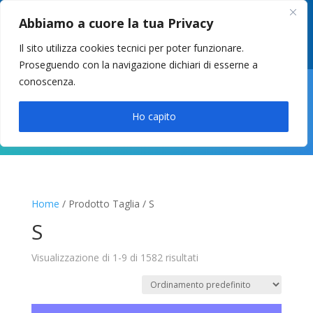
049 8627946
–
info@cstosetto.it
Abbiamo a cuore la tua Privacy
LUN-VEN 9-12 / 14:30-17
Il sito utilizza cookies tecnici per poter funzionare.
Proseguendo con la navigazione dichiari di esserne a
conoscenza.

Ho capito
Home
/ Prodotto Taglia / S
S
Visualizzazione di 1-9 di 1582 risultati