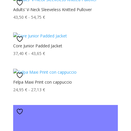
Adults’ V-Neck Sleeveless Knitted Pullover
Fascia
43,50
€
-
54,75
€
di
prezzo:
da
43,50 €
Core Junior Padded Jacket
a
Fascia
37,40
€
-
43,65
€
54,75 €
di
prezzo:
da
37,40 €
Felpa Maxi Print con cappuccio
a
Fascia
24,95
€
-
27,13
€
43,65 €
di
prezzo:
da
24,95 €
a
27,13 €