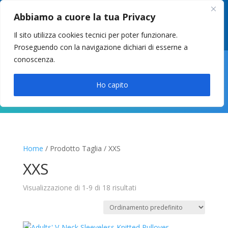
049 8627946
–
info@cstosetto.it
Abbiamo a cuore la tua Privacy
LUN-VEN 9-12 / 14:30-17
Il sito utilizza cookies tecnici per poter funzionare.
Proseguendo con la navigazione dichiari di esserne a
conoscenza.

Ho capito
Home
/ Prodotto Taglia / XXS
XXS
Visualizzazione di 1-9 di 18 risultati