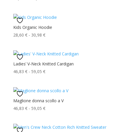
31,23 €
di
prezzo:
da
21,13 €
Kids Organic Hoodie
a
Fascia
28,60
€
-
30,98
€
22,90 €
di
prezzo:
da
28,60 €
Ladies’ V-Neck Knitted Cardigan
a
Fascia
46,83
€
-
59,05
€
30,98 €
di
prezzo:
da
46,83 €
Maglione donna scollo a V
a
Fascia
46,83
€
-
59,05
€
59,05 €
di
prezzo:
da