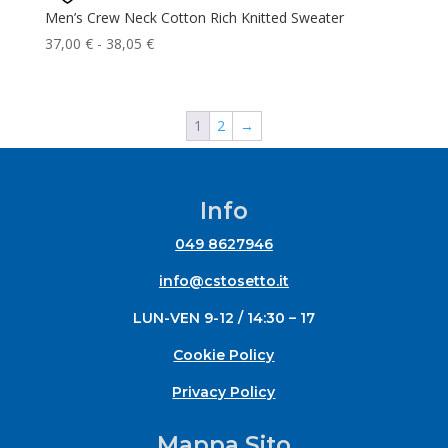
46,83 €
Men’s Crew Neck Cotton Rich Knitted Sweater
a
Fascia
37,00
€
-
38,05
€
59,05 €
di
prezzo:
da
1
2
→
37,00 €
a
38,05 €
Info
049 8627946
info@cstosetto.it
LUN-VEN 9-12 / 14:30 – 17
Cookie Policy
Privacy Policy
Mappa Sito