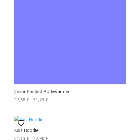
Junior Padded Bodywarmer
Fascia
27,38
€
-
31,23
€
di
prezzo:
da
27,38 €
Kids Hoodie
a
Fascia
21,13
€
-
22,90
€