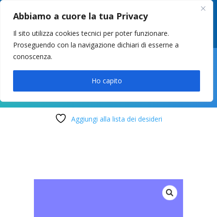
049 8627946
–
info@cstosetto.it
Abbiamo a cuore la tua Privacy
LUN-VEN 9-12 / 14:30-17
Il sito utilizza cookies tecnici per poter funzionare.
Proseguendo con la navigazione dichiari di esserne a
conoscenza.

Ho capito
Aggiungi alla lista dei desideri