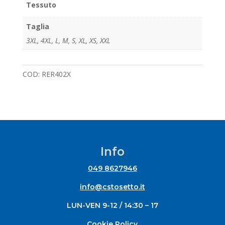
Tessuto
Taglia
3XL
,
4XL
,
L
,
M
,
S
,
XL
,
XS
,
XXL
COD:
RER402X
Info
049 8627946
info@cstosetto.it
LUN-VEN 9-12 / 14:30 – 17
Cookie Policy