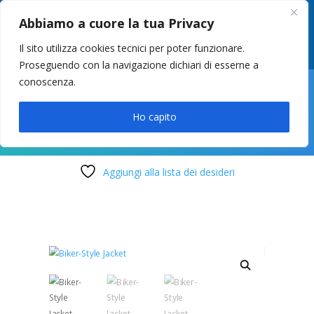
049 8627946
–
info@cstosetto.it
Abbiamo a cuore la tua Privacy
LUN-VEN 9-12 / 14:30-17
Il sito utilizza cookies tecnici per poter funzionare.
Proseguendo con la navigazione dichiari di esserne a
conoscenza.

Ho capito
Aggiungi alla lista dei desideri