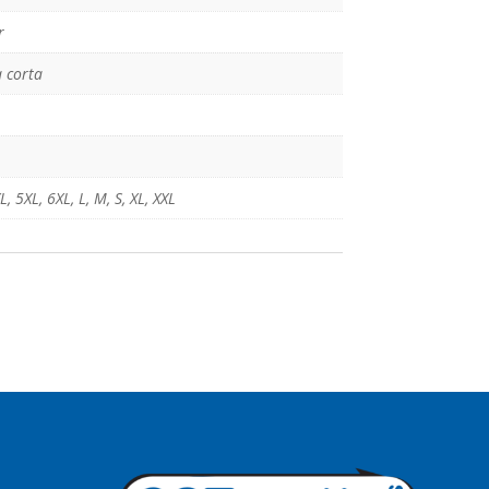
r
 corta
L
,
5XL
,
6XL
,
L
,
M
,
S
,
XL
,
XXL