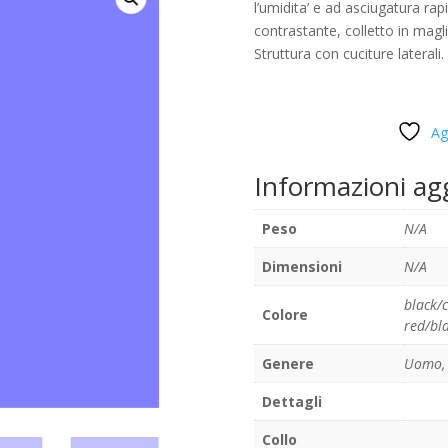
l’umidita’ e ad asciugatura rap
contrastante, colletto in magl
Struttura con cuciture laterali.
Ag
Informazioni ag
Peso
N/A
Dimensioni
N/A
black/
Colore
red/bl
Genere
Uomo, 
Dettagli
Collo