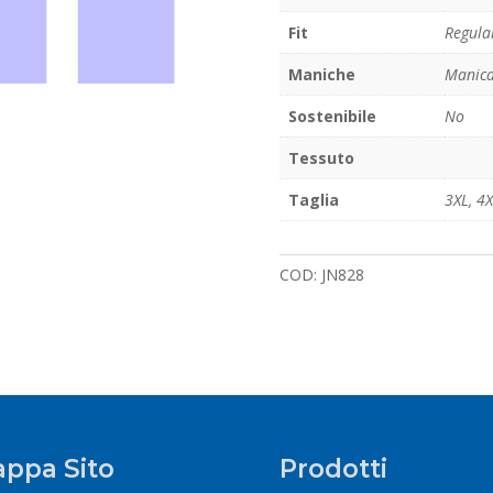
Fit
Regula
Maniche
Manica
Sostenibile
No
Tessuto
Taglia
3XL
,
4X
COD:
JN828
ppa Sito
Prodotti