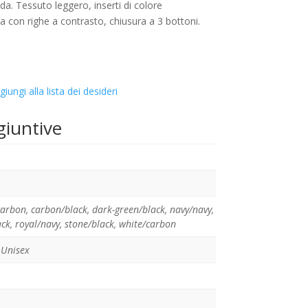
ida. Tessuto leggero, inserti di colore
ia con righe a contrasto, chiusura a 3 bottoni.
giungi alla lista dei desideri
giuntive
carbon
,
carbon/black
,
dark-green/black
,
navy/navy
,
ack
,
royal/navy
,
stone/black
,
white/carbon
Unisex