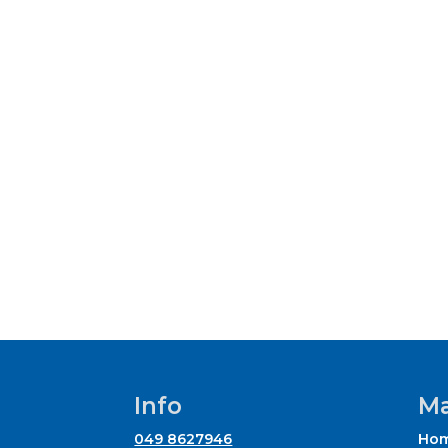
Info
Ma
049 8627946
Ho