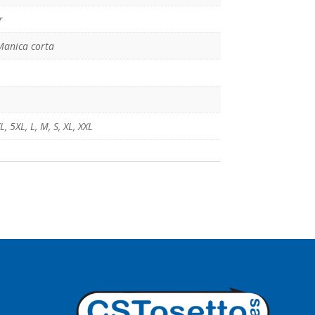
r
 Manica corta
L
,
5XL
,
L
,
M
,
S
,
XL
,
XXL