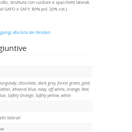
ollo, struttura con cuciture e spacchetti laterali.
 Col SAFO e SAFY: 80% pol. 20% cot.)
giungi alla lista dei desideri
giuntive
burgundy
,
chocolate
,
dark grey
,
forest green
,
gold
,
eather
,
Mineral blue
,
navy
,
off white
,
orange
,
Red
,
lue
,
Safety Orange
,
Safety yellow
,
white
tti laterali
oni