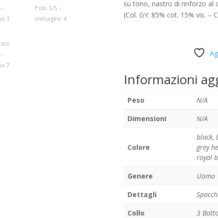
su tono, nastro di rinforzo al c
(Col. GY: 85% cot. 15% vis. –
Ag
Informazioni ag
Peso
N/A
Dimensioni
N/A
black
,
Colore
grey h
royal b
Genere
Uomo
Dettagli
Spacche
Collo
3 Bott