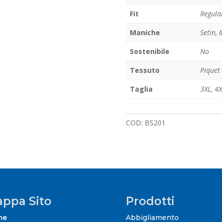
Fit
Regula
Maniche
Setin,
Sostenibile
No
Tessuto
Piquet
Taglia
3XL
,
4X
COD:
BS201
ppa Sito
Prodotti
me
Abbigliamento