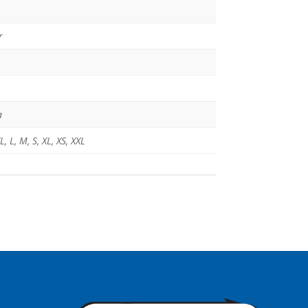
r
a
L
,
L
,
M
,
S
,
XL
,
XS
,
XXL