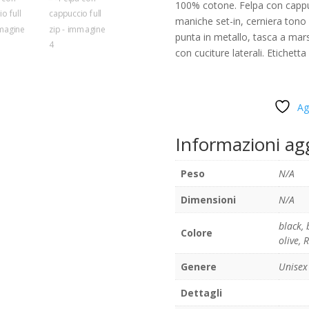
100% cotone. Felpa con cappu
maniche set-in, cerniera tono 
punta in metallo, tasca a marsu
con cuciture laterali. Etichetta
Ag
Informazioni ag
Peso
N/A
Dimensioni
N/A
black
,
Colore
olive
,
R
Genere
Unisex
Dettagli