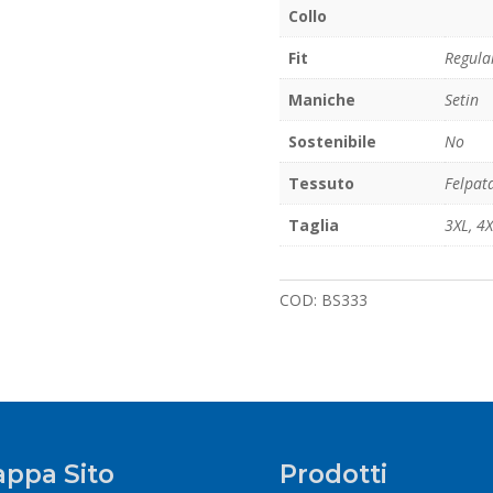
Collo
Fit
Regula
Maniche
Setin
Sostenibile
No
Tessuto
Felpat
Taglia
3XL
,
4X
COD:
BS333
ppa Sito
Prodotti