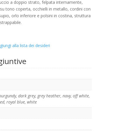
ccio a doppio strato, felpata internamente,
su tono coperta, occhielli in metallo, cordini con
pio, orlo inferiore e polsini in costina, struttura
 strappabile.
giungi alla lista dei desideri
giuntive
burgundy
,
dark grey
,
grey heather
,
navy
,
off white
,
ed
,
royal blue
,
white