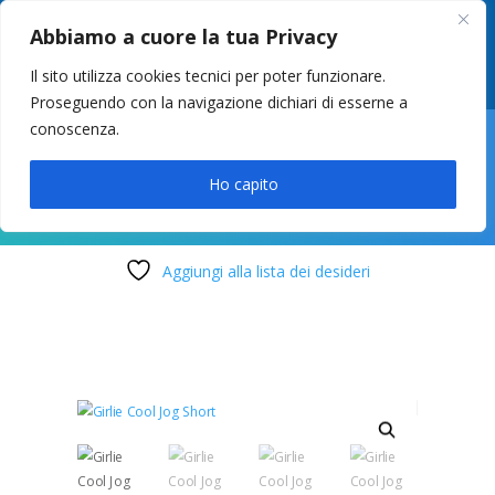
049 8627946
–
info@cstosetto.it
Abbiamo a cuore la tua Privacy
LUN-VEN 9-12 / 14:30-17
Il sito utilizza cookies tecnici per poter funzionare.
Proseguendo con la navigazione dichiari di esserne a
conoscenza.

Ho capito
Aggiungi alla lista dei desideri