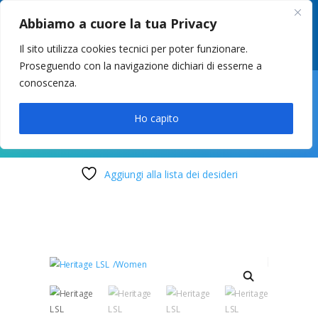
049 8627946
–
info@cstosetto.it
Abbiamo a cuore la tua Privacy
LUN-VEN 9-12 / 14:30-17
Il sito utilizza cookies tecnici per poter funzionare.
Proseguendo con la navigazione dichiari di esserne a
conoscenza.

Ho capito
Aggiungi alla lista dei desideri