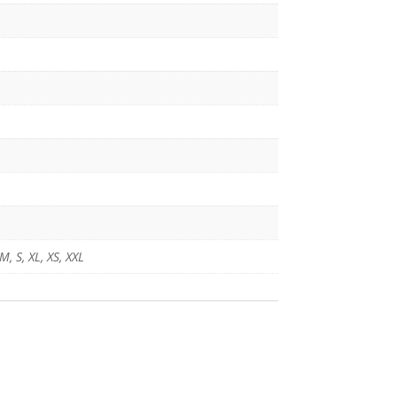
M
,
S
,
XL
,
XS
,
XXL