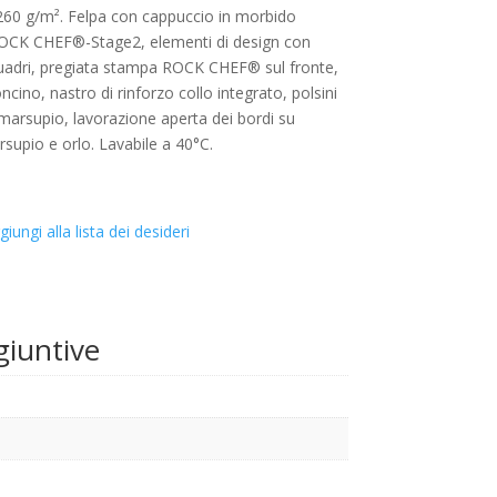
260 g/m². Felpa con cappuccio in morbido
ROCK CHEF®-Stage2, elementi di design con
uadri, pregiata stampa ROCK CHEF® sul fronte,
ino, nastro di rinforzo collo integrato, polsini
a marsupio, lavorazione aperta dei bordi su
rsupio e orlo. Lavabile a 40°C.
giungi alla lista dei desideri
giuntive