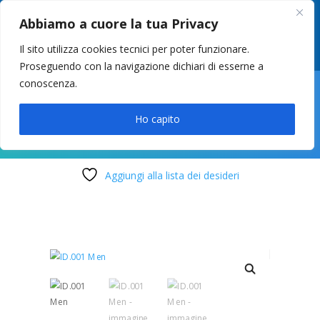
049 8627946
–
info@cstosetto.it
Abbiamo a cuore la tua Privacy
LUN-VEN 9-12 / 14:30-17
Il sito utilizza cookies tecnici per poter funzionare.
Proseguendo con la navigazione dichiari di esserne a
conoscenza.

Ho capito
Aggiungi alla lista dei desideri