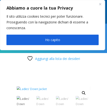
049 8627946
–
info@cstosetto.it
Abbiamo a cuore la tua Privacy
LUN-VEN 9-12 / 14:30-17
Il sito utilizza cookies tecnici per poter funzionare.
Proseguendo con la navigazione dichiari di esserne a
conoscenza.

Ho capito
Aggiungi alla lista dei desideri