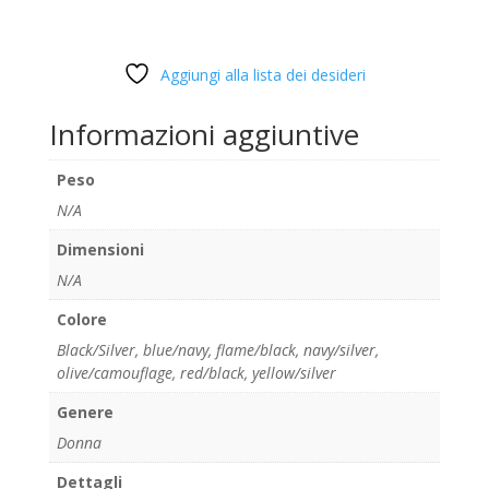
Aggiungi alla lista dei desideri
Informazioni aggiuntive
Peso
N/A
Dimensioni
N/A
Colore
Black/Silver
,
blue/navy
,
flame/black
,
navy/silver
,
olive/camouflage
,
red/black
,
yellow/silver
Genere
Donna
Dettagli