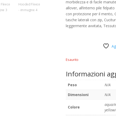
morbidezza e di facile manuten
allover, all’interno pile felpa
con protezione per il mento, 
tasche laterali con zip, Cucitur
leggermente avvitata, Tessuto
Ag
Esaurito
Informazioni ag
Peso
N/A
Dimensioni
N/A
aqua/n
Colore
yellow