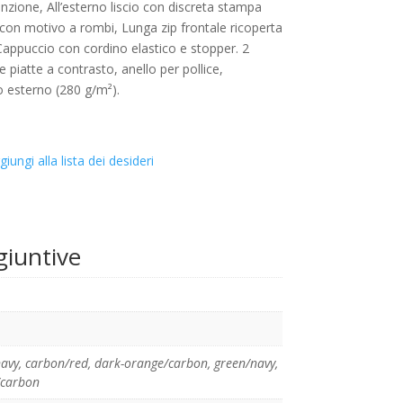
zione, All’esterno liscio con discreta stampa
to con motivo a rombi, Lunga zip frontale ricoperta
Cappuccio con cordino elastico e stopper. 2
e piatte a contrasto, anello per pollice,
 esterno (280 g/m²).
giungi alla lista dei desideri
giuntive
avy
,
carbon/red
,
dark-orange/carbon
,
green/navy
,
/carbon