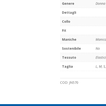
Genere
Donna
Dettagli
Collo
Fit
Maniche
Manica
Sostenibile
No
Tessuto
Elastic
Taglia
L
,
M
,
S
COD:
JN570