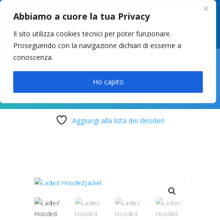
049 8627946
–
info@cstosetto.it
Abbiamo a cuore la tua Privacy
LUN-VEN 9-12 / 14:30-17
Il sito utilizza cookies tecnici per poter funzionare.
Proseguendo con la navigazione dichiari di esserne a
conoscenza.

Ho capito
Aggiungi alla lista dei desideri