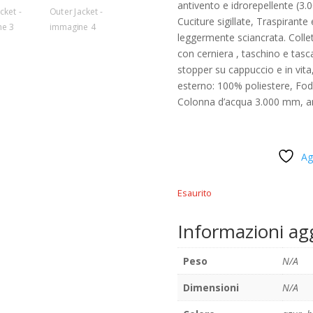
antivento e idrorepellente (3
Cuciture sigillate, Traspirant
leggermente sciancrata. Colle
con cerniera , taschino e tasc
stopper su cappuccio e in vita
esterno: 100% poliestere, Fod
Colonna d’acqua 3.000 mm, an
Ag
Esaurito
Informazioni ag
Peso
N/A
Dimensioni
N/A