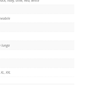
lack
,
navy
,
olive
,
Red
,
white
eabile
 lunga
,
XL
,
XXL