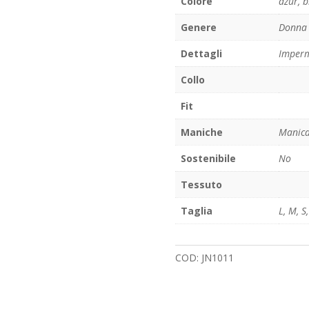
Colore
azur
,
b
Genere
Donna
Dettagli
Imperm
Collo
Fit
Maniche
Manica
Sostenibile
No
Tessuto
Taglia
L
,
M
,
S
COD:
JN1011