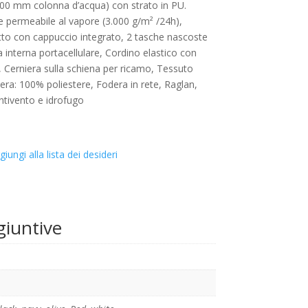
.000 mm colonna d’acqua) con strato in PU.
e e permeabile al vapore (3.000 g/m² /24h),
tto con cappuccio integrato, 2 tasche nascoste
a interna portacellulare, Cordino elastico con
, Cerniera sulla schiena per ricamo, Tessuto
era: 100% poliestere, Fodera in rete, Raglan,
tivento e idrofugo
giungi alla lista dei desideri
giuntive