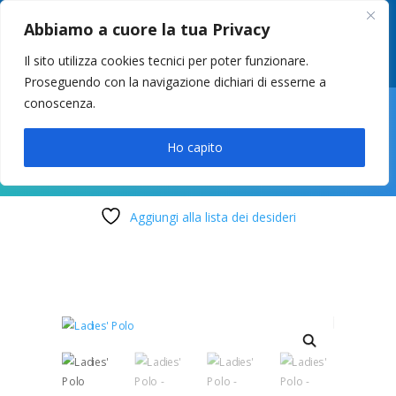
049 8627946
–
info@cstosetto.it
Abbiamo a cuore la tua Privacy
LUN-VEN 9-12 / 14:30-17
Il sito utilizza cookies tecnici per poter funzionare.
Proseguendo con la navigazione dichiari di esserne a
conoscenza.

Ho capito
Aggiungi alla lista dei desideri