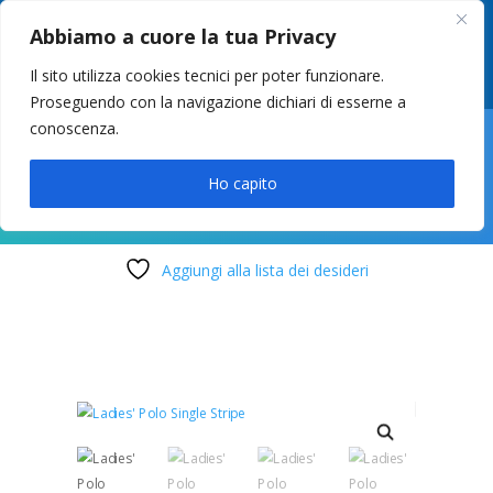
049 8627946
–
info@cstosetto.it
Abbiamo a cuore la tua Privacy
LUN-VEN 9-12 / 14:30-17
Il sito utilizza cookies tecnici per poter funzionare.
Proseguendo con la navigazione dichiari di esserne a
conoscenza.

Ho capito
Aggiungi alla lista dei desideri