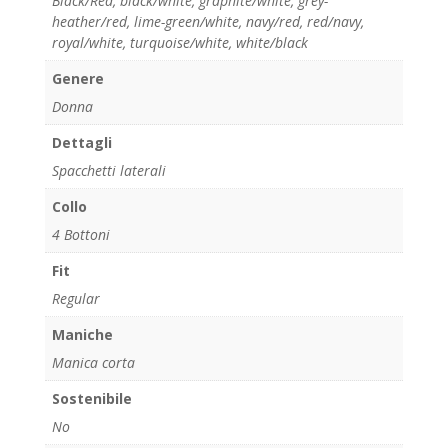
Black/Red
,
black/white
,
graphite/white
,
grey-
heather/red
,
lime-green/white
,
navy/red
,
red/navy
,
royal/white
,
turquoise/white
,
white/black
Genere
Donna
Dettagli
Spacchetti laterali
Collo
4 Bottoni
Fit
Regular
Maniche
Manica corta
Sostenibile
No