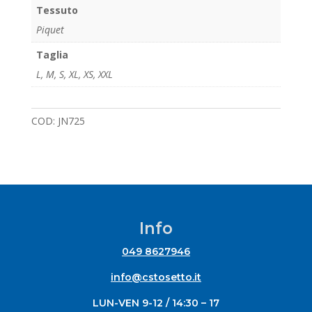
Tessuto
Piquet
Taglia
L
,
M
,
S
,
XL
,
XS
,
XXL
COD:
JN725
Info
049 8627946
info@cstosetto.it
LUN-VEN 9-12 / 14:30 – 17