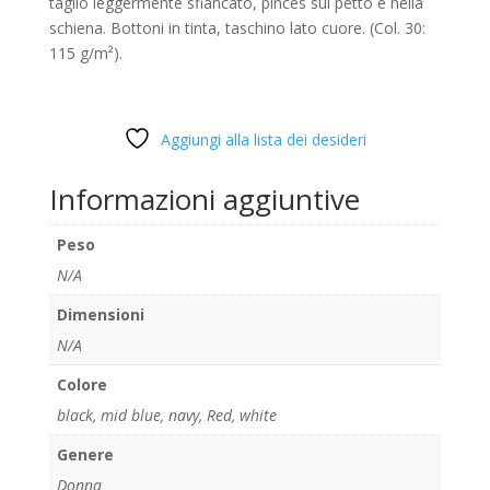
taglio leggermente sfiancato, pinces sul petto e nella
schiena. Bottoni in tinta, taschino lato cuore. (Col. 30:
115 g/m²).
Aggiungi alla lista dei desideri
Informazioni aggiuntive
Peso
N/A
Dimensioni
N/A
Colore
black
,
mid blue
,
navy
,
Red
,
white
Genere
Donna