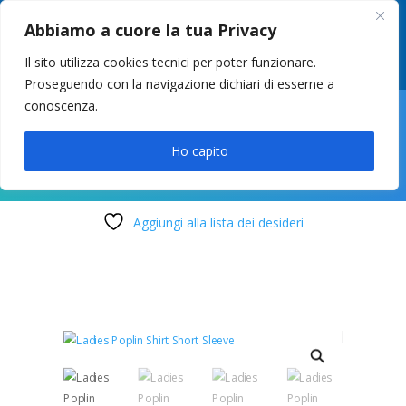
049 8627946
–
info@cstosetto.it
Abbiamo a cuore la tua Privacy
LUN-VEN 9-12 / 14:30-17
Il sito utilizza cookies tecnici per poter funzionare.
Proseguendo con la navigazione dichiari di esserne a
conoscenza.

Ho capito
Aggiungi alla lista dei desideri