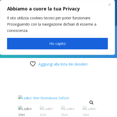
049 8627946
–
info@cstosetto.it
Abbiamo a cuore la tua Privacy
LUN-VEN 9-12 / 14:30-17
Il sito utilizza cookies tecnici per poter funzionare.
Proseguendo con la navigazione dichiari di esserne a
conoscenza.

Ho capito
Aggiungi alla lista dei desideri