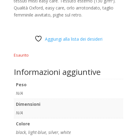
tessuti misti easy care. Tessuto esterno (130 g/m²).
Qualità Oxford, easy care, orlo arrotondato, taglio
femminile avvitato, pighe sul retro.
Aggiungi alla lista dei desideri
Esaurito
Informazioni aggiuntive
Peso
N/A
Dimensioni
N/A
Colore
black
,
light-blue
,
silver
,
white