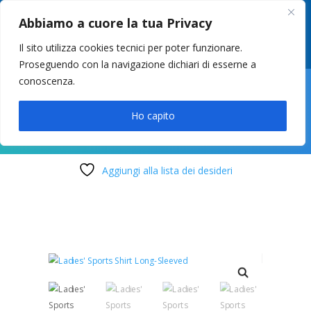
049 8627946
–
info@cstosetto.it
Abbiamo a cuore la tua Privacy
LUN-VEN 9-12 / 14:30-17
Il sito utilizza cookies tecnici per poter funzionare.
Proseguendo con la navigazione dichiari di esserne a
conoscenza.

Ho capito
Aggiungi alla lista dei desideri