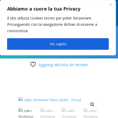
049 8627946
–
info@cstosetto.it
Abbiamo a cuore la tua Privacy
LUN-VEN 9-12 / 14:30-17
Il sito utilizza cookies tecnici per poter funzionare.
Proseguendo con la navigazione dichiari di esserne a
conoscenza.

Ho capito
Aggiungi alla lista dei desideri