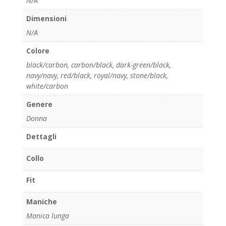
N/A
Dimensioni
N/A
Colore
black/carbon
,
carbon/black
,
dark-green/black
,
navy/navy
,
red/black
,
royal/navy
,
stone/black
,
white/carbon
Genere
Donna
Dettagli
Collo
Fit
Maniche
Manica lunga