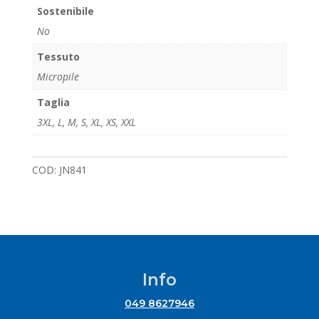
Sostenibile
No
Tessuto
Micropile
Taglia
3XL
,
L
,
M
,
S
,
XL
,
XS
,
XXL
COD:
JN841
Info
049 8627946