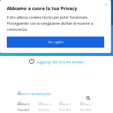
049 8627946
–
info@cstosetto.it
Abbiamo a cuore la tua Privacy
LUN-VEN 9-12 / 14:30-17
Il sito utilizza cookies tecnici per poter funzionare.
Proseguendo con la navigazione dichiari di esserne a
conoscenza.

Ho capito
Aggiungi alla lista dei desideri