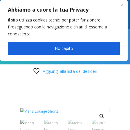
049 8627946
–
info@cstosetto.it
Abbiamo a cuore la tua Privacy
LUN-VEN 9-12 / 14:30-17
Il sito utilizza cookies tecnici per poter funzionare.
Proseguendo con la navigazione dichiari di esserne a
conoscenza.

Ho capito
Aggiungi alla lista dei desideri