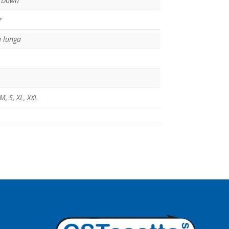
 Down
r
 lunga
M
,
S
,
XL
,
XXL