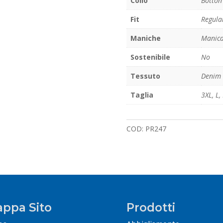
Collo
Botton
Fit
Regula
Maniche
Manica
Sostenibile
No
Tessuto
Denim
Taglia
3XL
,
L
,
COD:
PR247
ppa Sito
Prodotti