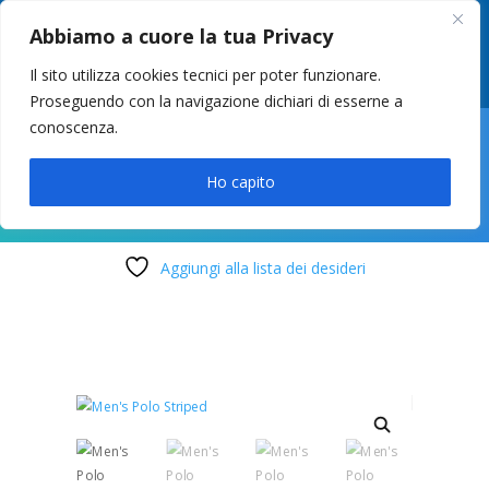
049 8627946
–
info@cstosetto.it
Abbiamo a cuore la tua Privacy
LUN-VEN 9-12 / 14:30-17
Il sito utilizza cookies tecnici per poter funzionare.
Proseguendo con la navigazione dichiari di esserne a
conoscenza.

Ho capito
Aggiungi alla lista dei desideri