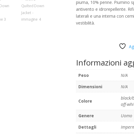
piuma, 10% penne. Piumino spo
antivento e idrorepellente. Rif
laterali e una interna con cer
vestibilità.
Ag
Informazioni ag
Peso
N/A
Dimensioni
N/A
black/
Colore
off-whi
Genere
Uomo
Dettagli
Imperm