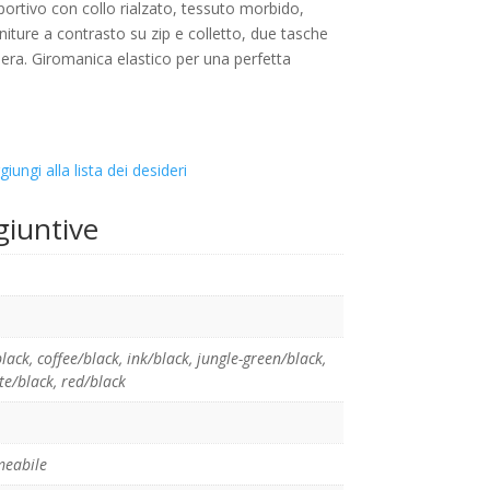
rtivo con collo rialzato, tessuto morbido,
initure a contrasto su zip e colletto, due tasche
niera. Giromanica elastico per una perfetta
giungi alla lista dei desideri
giuntive
black
,
coffee/black
,
ink/black
,
jungle-green/black
,
te/black
,
red/black
eabile