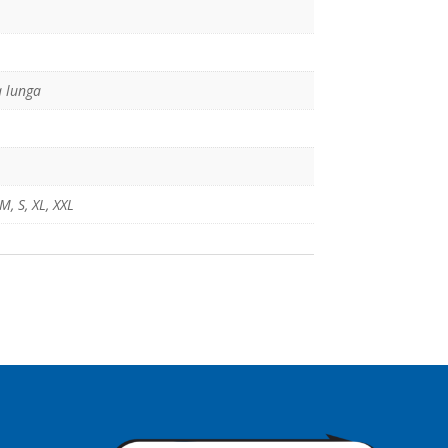
 lunga
M
,
S
,
XL
,
XXL