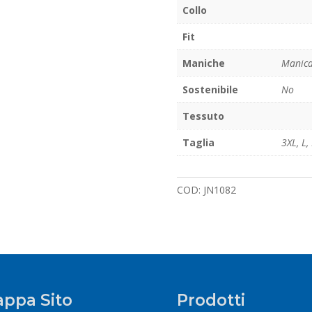
Collo
Fit
Maniche
Manica
Sostenibile
No
Tessuto
Taglia
3XL
,
L
,
COD:
JN1082
ppa Sito
Prodotti