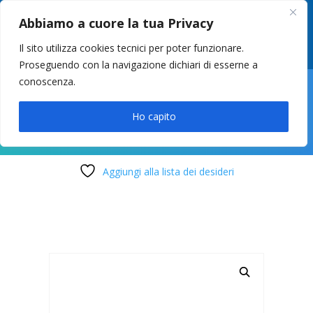
049 8627946
–
info@cstosetto.it
Abbiamo a cuore la tua Privacy
LUN-VEN 9-12 / 14:30-17
Il sito utilizza cookies tecnici per poter funzionare.
Proseguendo con la navigazione dichiari di esserne a
conoscenza.

Ho capito
Aggiungi alla lista dei desideri