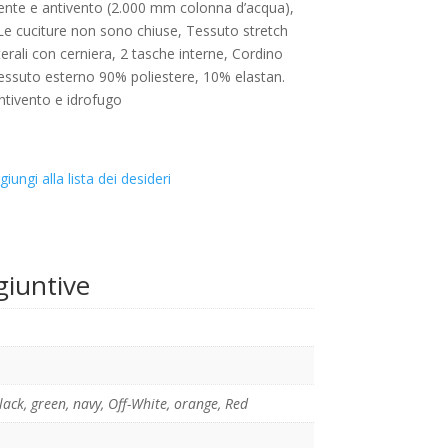
nte e antivento (2.000 mm colonna d’acqua),
 Le cuciture non sono chiuse, Tessuto stretch
erali con cerniera, 2 tasche interne, Cordino
Tessuto esterno 90% poliestere, 10% elastan.
tivento e idrofugo
giungi alla lista dei desideri
giuntive
lack
,
green
,
navy
,
Off-White
,
orange
,
Red