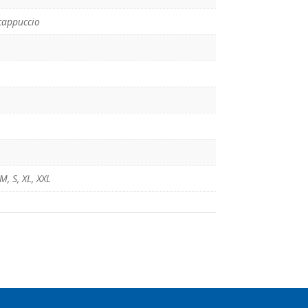
cappuccio
M
,
S
,
XL
,
XXL