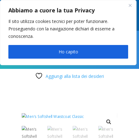
049 8627946
–
info@cstosetto.it
Abbiamo a cuore la tua Privacy
LUN-VEN 9-12 / 14:30-17
Il sito utilizza cookies tecnici per poter funzionare.
Proseguendo con la navigazione dichiari di esserne a
conoscenza.

Ho capito
Aggiungi alla lista dei desideri