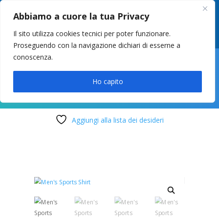
049 8627946
–
info@cstosetto.it
Abbiamo a cuore la tua Privacy
LUN-VEN 9-12 / 14:30-17
Il sito utilizza cookies tecnici per poter funzionare.
Proseguendo con la navigazione dichiari di esserne a
conoscenza.

Ho capito
Aggiungi alla lista dei desideri