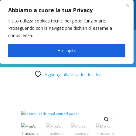
049 8627946
–
info@cstosetto.it
Abbiamo a cuore la tua Privacy
LUN-VEN 9-12 / 14:30-17
Il sito utilizza cookies tecnici per poter funzionare.
Proseguendo con la navigazione dichiari di esserne a
conoscenza.

Ho capito
Aggiungi alla lista dei desideri