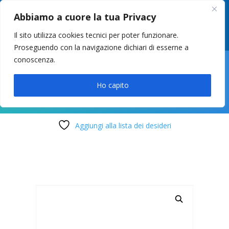
049 8627946
–
info@cstosetto.it
Abbiamo a cuore la tua Privacy
LUN-VEN 9-12 / 14:30-17
Il sito utilizza cookies tecnici per poter funzionare.
Proseguendo con la navigazione dichiari di esserne a
conoscenza.

Ho capito
Aggiungi alla lista dei desideri