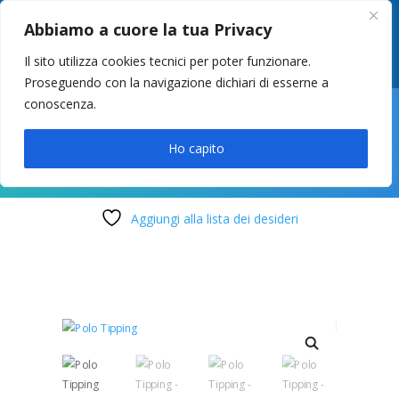
049 8627946
–
info@cstosetto.it
Abbiamo a cuore la tua Privacy
LUN-VEN 9-12 / 14:30-17
Il sito utilizza cookies tecnici per poter funzionare.
Proseguendo con la navigazione dichiari di esserne a
conoscenza.

Ho capito
Aggiungi alla lista dei desideri