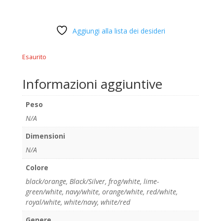
Aggiungi alla lista dei desideri
Esaurito
Informazioni aggiuntive
Peso
N/A
Dimensioni
N/A
Colore
black/orange
,
Black/Silver
,
frog/white
,
lime-
green/white
,
navy/white
,
orange/white
,
red/white
,
royal/white
,
white/navy
,
white/red
Genere