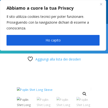
049 8627946
–
info@cstosetto.it
Abbiamo a cuore la tua Privacy
LUN-VEN 9-12 / 14:30-17
Il sito utilizza cookies tecnici per poter funzionare.
Proseguendo con la navigazione dichiari di esserne a
conoscenza.

Ho capito
Aggiungi alla lista dei desideri